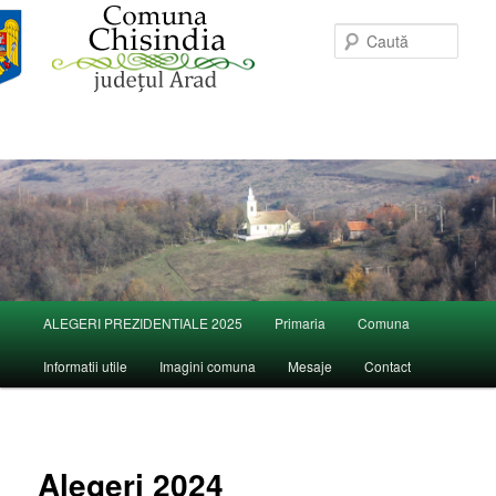
Caută
Meniu
ALEGERI PREZIDENTIALE 2025
Primaria
Comuna
Sari
principal
Informatii utile
Imagini comuna
Mesaje
Contact
la
conținutul
principal
Alegeri 2024