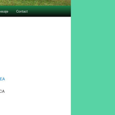
esaje
Contact
EEA
NCA