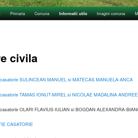
5
Primaria
Comuna
Informatii utile
Imagini comuna
M
e civila
ie casatorie SULINCEAN MANUEL si MATECAS MANUELA-ANCA
 casatorie
TAMAS IONUT-MIREL si NICOLAE MADALINA ANDRE
ie casatorie OLARI FLAVIUS-IULIAN si BOGDAN ALEXANDRA-BIA
TIE CASATORIE