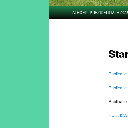
Meniu
ALEGERI PREZIDENTIALE 202
Sari
principal
la
conținutul
Star
principal
Publicat
Publicatie
Publicat
PUBLICA